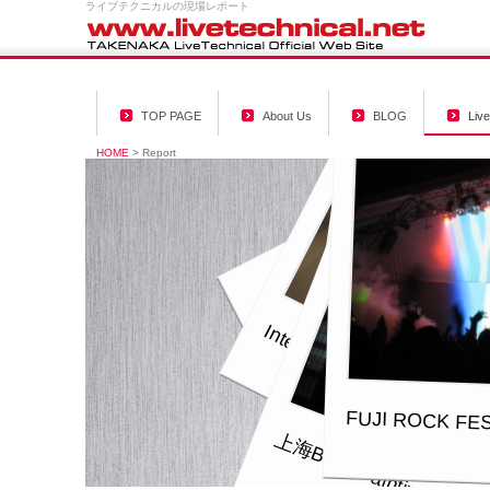
ライブテクニカルの現場レポート
TOP PAGE
About Us
BLOG
Liv
HOME
>
Report
THE STARFESTIVAL 2010
InterBEE 2010 GrassValley
CLASH ageHa
FUJI ROCK FES
上海BeamPainting AIA
ageHa MAGNIFIC