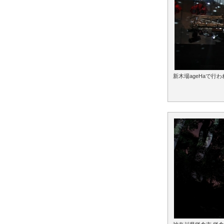
新木場ageHaで行